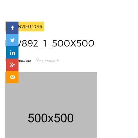
18 JANVIER 2016
DW892_1_500X500
By
spationaute
No comments