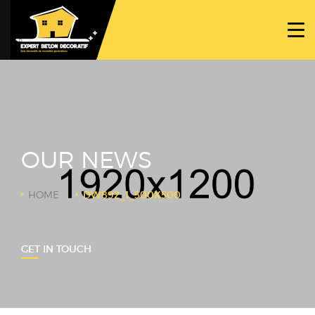
ACCUEIL
PROJETS
NOS BÉTONS
TRAVAUX SPÉCIFIQUES
OUR NEWS
NOUS CONTACTER
HOME
DW892_1_500X500
GET IN TOUCH