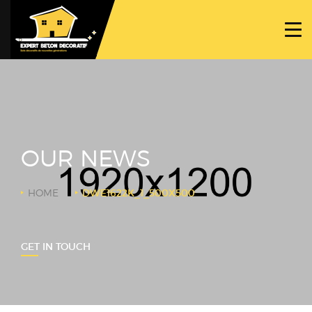
ACCUEIL
PROJETS
NOS BÉTONS
TRAVAUX SPÉCIFIQUES
OUR NEWS
NOUS CONTACTER
HOME
DWE1622K_1_500X500
GET IN TOUCH