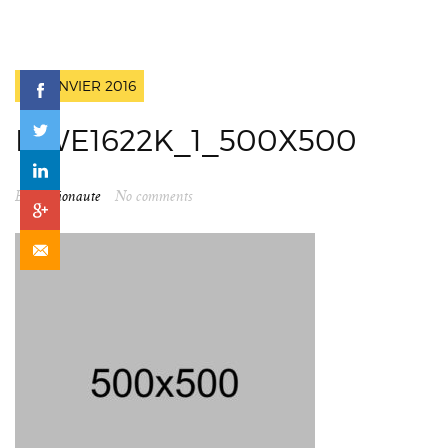
18 JANVIER 2016
DWE1622K_1_500X500
By
spationaute
No comments