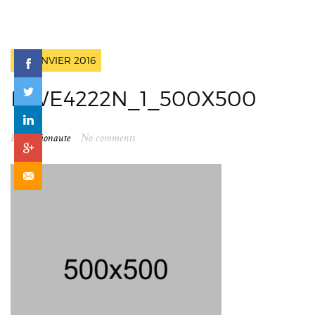
18 JANVIER 2016
DWE4222N_1_500X500
By
spationaute
No comments