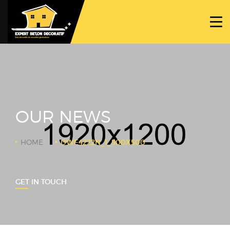
ACCUEIL
PROJETS
NOS BÉTONS
TRAVAUX SPÉCIFIQUES
OUR NEWS
NOUS CONTACTER
HOME
DWE4222N_1_500X500
GET IN TOUCH