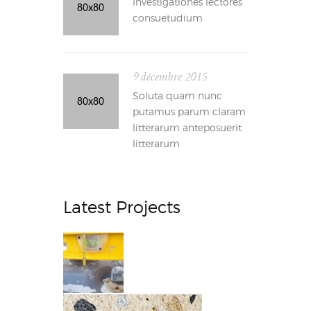
Investigationes lectores
consuetudium
9 décembre 2015
Soluta quam nunc
putamus parum claram
litterarum anteposuerit
litterarum
Latest Projects