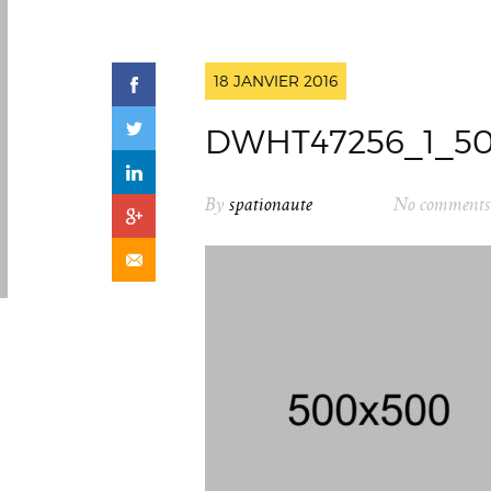
18 JANVIER 2016
DWHT47256_1_5
By
spationaute
No comments