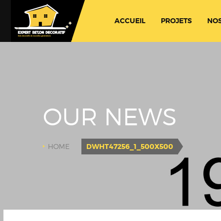
ACCUEIL
PROJETS
NOS
OUR NEWS
HOME
DWHT47256_1_500X500