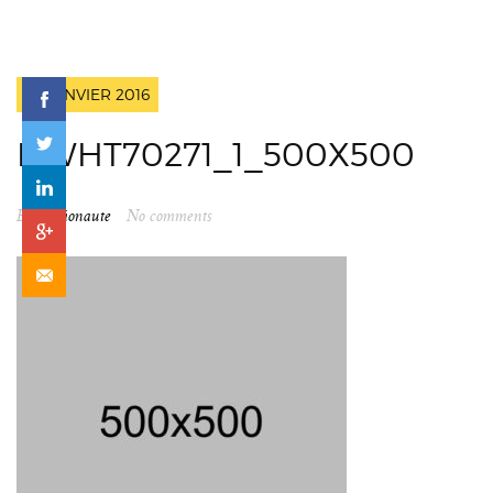
18 JANVIER 2016
DWHT70271_1_500X500
By
spationaute
No comments