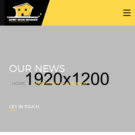
ACCUEIL
PROJETS
NOS BÉTONS
TRAVAUX SPÉCIFIQUES
OUR NEWS
NOUS CONTACTER
HOME
DWHT70271_1_500X500
GET IN TOUCH