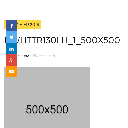
18 JANVIER 2016
DWHTTR130LH_1_500X500
By
spationaute
No comments