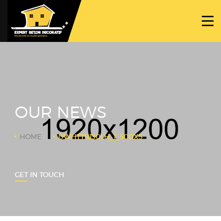
ACCUEIL
PROJETS
NOS BÉTONS
TRAVAUX SPÉCIFIQUES
OUR NEWS
NOUS CONTACTER
HOME
DWHTTR130LH_1_500X500
GET IN TOUCH