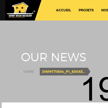
ACCUEIL
PROJETS
NOS
OUR NEWS
HOME
DWMT71804_P1_500X500