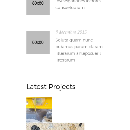
Investigationes lectores
consuetudium
9 décembre 2015
Soluta quam nunc
putamus parum claram
litterarum anteposuerit
litterarum
Latest Projects