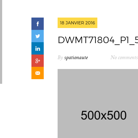
18 JANVIER 2016
DWMT71804_P1_
By
spationaute
No comments