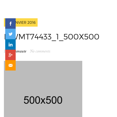
18 JANVIER 2016
DWMT74433_1_500X500
By
spationaute
No comments