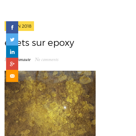
2 JUIN 2018
effets sur epoxy
By
spationaute
No comments