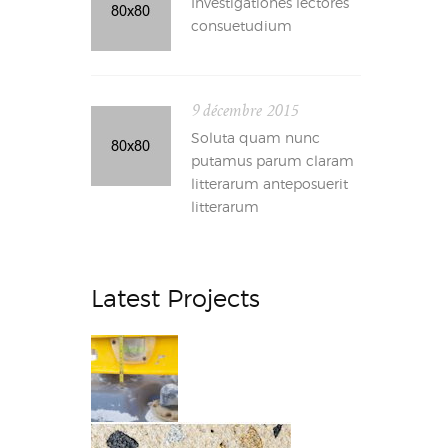
Investigationes lectores
consuetudium
9 décembre 2015
Soluta quam nunc
putamus parum claram
litterarum anteposuerit
litterarum
Latest Projects