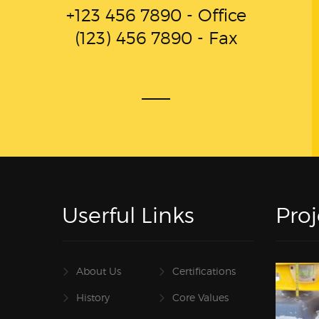
+123 456 7890 - Office
(123) 456 7890 - Fax
Userful Links
Proj
About Us
Certifications
History
Core Values