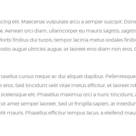
cing elit. Maecenas vulputate arcu a semper suscipit. Don
te. Aenean orci diam, ullamcorper eu mauris sagittis, sagitt
orbi finibus dui turpis, tempor lacinia metus sodales finib
, odio augue ultricies augue, at laoreet eros diam non eros. 
hasellus cursus neque ac dui aliquet dapibus. Pellentesqu
 eros. Sed tincidunt velit vitae metus efficitur, et laoreet n
 scelerisque elit. Phasellus maximus orci a nunc tincidunt, 
 amet semper laoreet. Sed ut fringilla sapien, at interdum
lit mauris. Phasellus efficitur tempus lacus, a eleifend mau