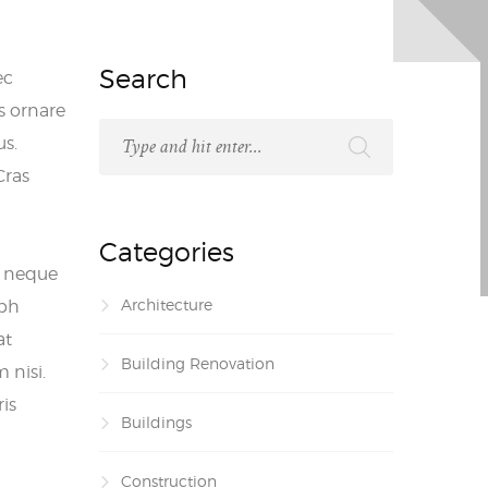
Search
ec
is ornare
us.
Cras
Categories
e neque
Architecture
ibh
at
Building Renovation
 nisi.
ris
Buildings
Construction