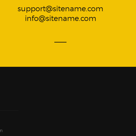
support@sitename.com
info@sitename.com
am