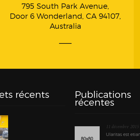
795 South Park Avenue,
Door 6 Wonderland, CA 94107,
Australia
ets récents
Publications
récentes
11 décembre 2015
Ularitas est eti