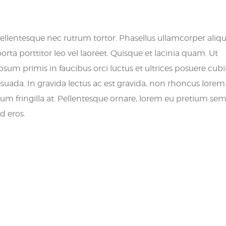
ellentesque nec rutrum tortor. Phasellus ullamcorper ali
 porta porttitor leo vel laoreet. Quisque et lacinia quam. Ut
m primis in faucibus orci luctus et ultrices posuere cubil
uada. In gravida lectus ac est gravida, non rhoncus lorem
psum fringilla at. Pellentesque ornare, lorem eu pretium se
d eros.