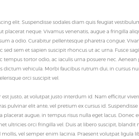
cing elit. Suspendisse sodales diam quis feugiat vestibulu
placerat neque. Vivamus venenatis, augue a fringilla aliq
ipsum a odio. Curabitur pellentesque pharetra congue. Viv
nc sed sem et sapien suscipit rhoncus ut ac urna. Fusce sagi
ec tempus tortor odio, ac iaculis urna posuere nec. Aenean 
s dictum vehicula. Morbi faucibus rutrum dui, in cursus n
lerisque orci suscipit vel.
 justo, at volutpat justo interdum id. Nam efficitur viver
pulvinar elit ante, vel pretium ex cursus id. Suspendisse 
a placerat augue, in tempus risus nulla eget lacus. Donec 
t ultricies orci fringilla vel. Duis at libero suscipit, blandit
 mollis, vel semper enim lacinia. Praesent volutpat ligula li