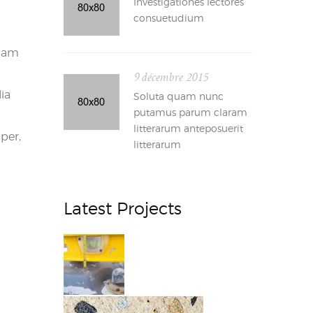
Investigationes lectores
consuetudium
quam
9 décembre 2015
ia
Soluta quam nunc
putamus parum claram
litterarum anteposuerit
mper,
litterarum
Latest Projects