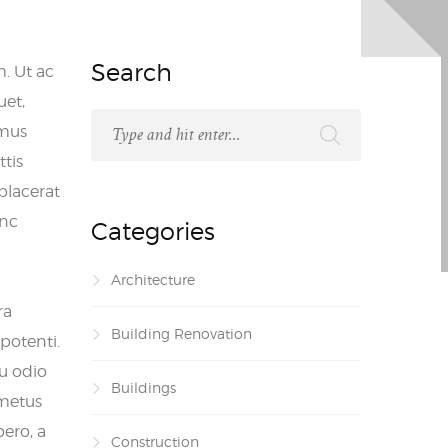
Search
m. Ut ac
uet,
amus
ttis
placerat
unc
Categories
Architecture
ra
Building Renovation
potenti.
eu odio
Buildings
 metus
bero, a
Construction