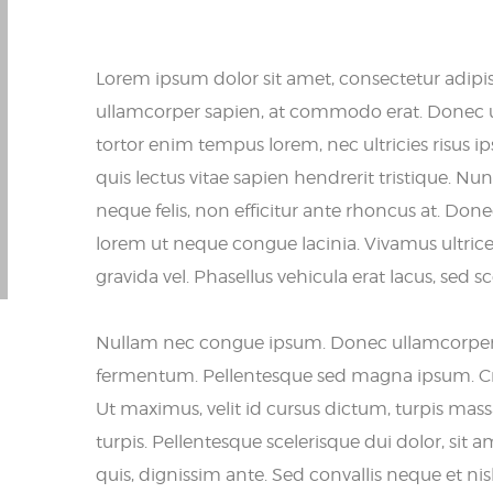
Lorem ipsum dolor sit amet, consectetur adipis
ullamcorper sapien, at commodo erat. Donec ut 
tortor enim tempus lorem, nec ultricies risus 
quis lectus vitae sapien hendrerit tristique. Nu
neque felis, non efficitur ante rhoncus at. Don
lorem ut neque congue lacinia. Vivamus ultrice
gravida vel. Phasellus vehicula erat lacus, sed sce
Nullam nec congue ipsum. Donec ullamcorper est
fermentum. Pellentesque sed magna ipsum. Cras 
Ut maximus, velit id cursus dictum, turpis mass
turpis. Pellentesque scelerisque dui dolor, sit ame
quis, dignissim ante. Sed convallis neque et nisl