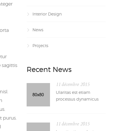
nteger
Interior Design
News
orta
Projects
etur
sagittis
Recent News
11 décembre 2015
isl.
Ularitas est etiam
processus dynamicus
am
us.
t purus.
11 décembre 2015
l