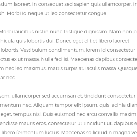
ndum laoreet. In consequat sed sapien quis ullamcorper. I
nibh. Morbi id neque ut leo consectetur congue.
orbi faucibus nisl in nunc tristique dignissim. Nam non p
cula quis lobortis dui. Donec eget elit et libero laoreet
lobortis. Vestibulum condimentum, lorem id consectetur
ectus ex ut massa. Nulla facilisi. Maecenas dapibus consect
m nec leo maximus, mattis turpis at, iaculis massa. Quisque 
ar nec.
em, ullamcorper sed accumsan et, tincidunt consectetur n
fermentum nec. Aliquam tempor elit ipsum, quis lacinia di
ex eget, tempus nisl. Duis euismod nec arcu convallis maxim
sse mauris eros, consectetur ut tincidunt ut, dapibus e
a libero fermentum luctus. Maecenas sollicitudin magna ve