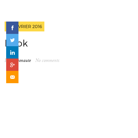
23 FÉVRIER 2016
hook
By
spationaute
No comments