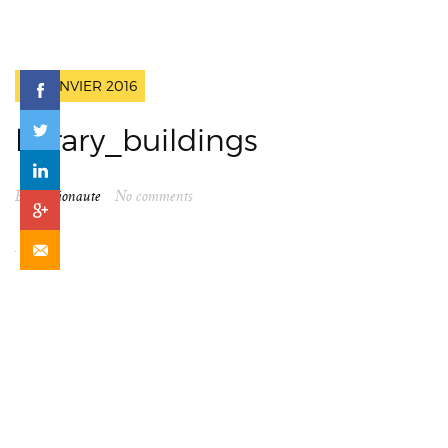
10 JANVIER 2016
library_buildings
By
spationaute
No comments