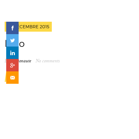
24 DÉCEMBRE 2015
logo
By
spationaute
No comments