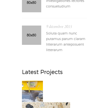
Investigationes lectores
consuetudium
9 décembre 2015
Soluta quam nunc
putamus parum claram
litterarum anteposuerit
litterarum
Latest Projects