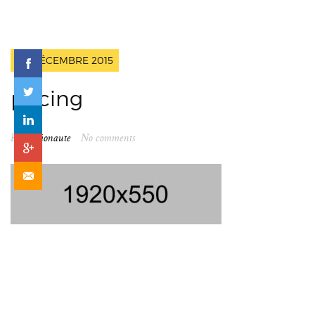
20 DÉCEMBRE 2015
pricing
By
spationaute
No comments