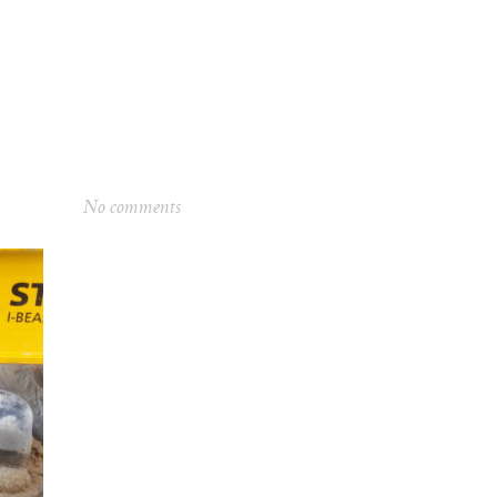
m
No comments