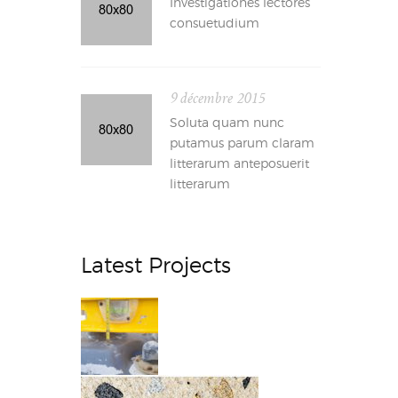
Investigationes lectores
consuetudium
9 décembre 2015
Soluta quam nunc
putamus parum claram
litterarum anteposuerit
litterarum
Latest Projects