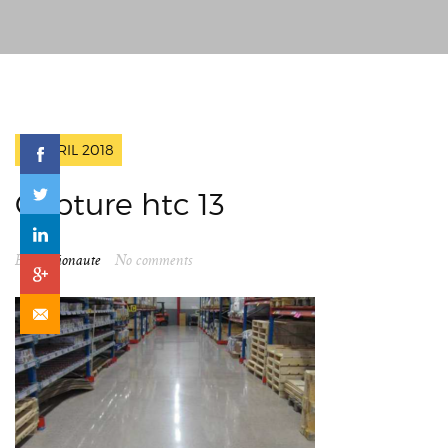
13 AVRIL 2018
Capture htc 13
By
spationaute
No comments