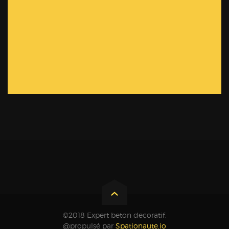
©2018 Expert beton decoratif.
@propulsé par
Spationaute.io