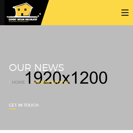
ACCUEIL
PROJETS
NOS BÉTONS
TRAVAUX SPÉCIFIQUES
OUR NEWS
NOUS CONTACTER
HOME
RÉSINE EPOXY 1
GET IN TOUCH