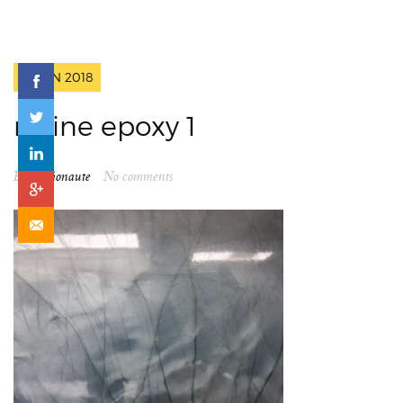
2 JUIN 2018
résine epoxy 1
By
spationaute
No comments