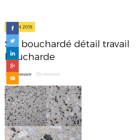
2 JUIN 2018
Sol bouchardé détail travail
boucharde
By
spationaute
No comments