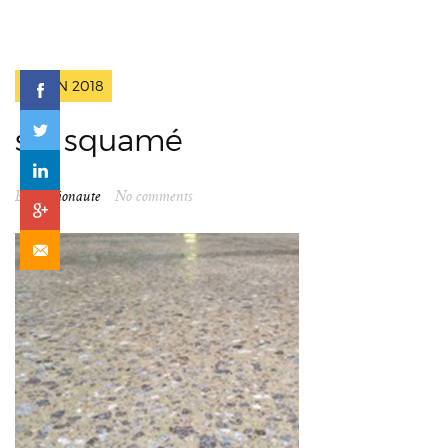
2 JUIN 2018
sol squamé
By
spationaute
No comments