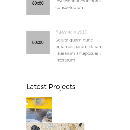
Investigationes lectores
consuetudium
9 décembre 2015
Soluta quam nunc
putamus parum claram
litterarum anteposuerit
litterarum
Latest Projects