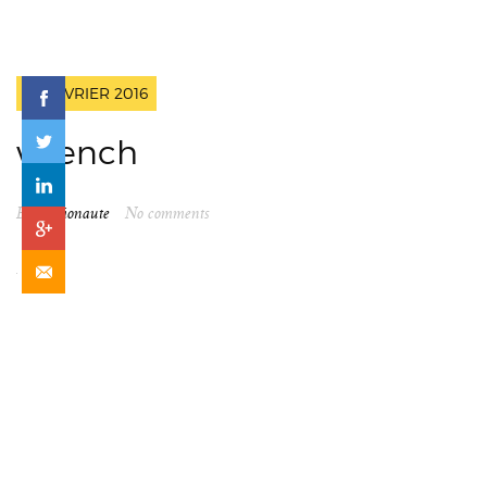
23 FÉVRIER 2016
wrench
By
spationaute
No comments