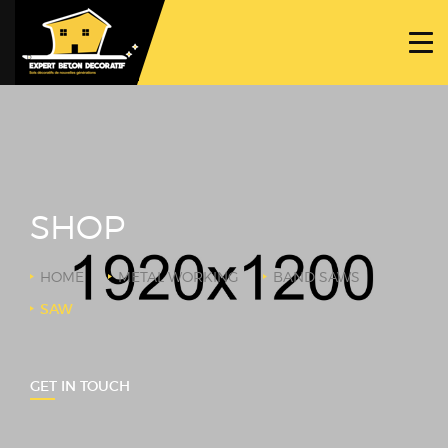
ACCUEIL
PROJETS
NOS BÉTONS
TRAVAUX SPÉCIFIQUES
SHOP
NOUS CONTACTER
HOME
METAL WORKING
BAND SAWS
SAW
GET IN TOUCH