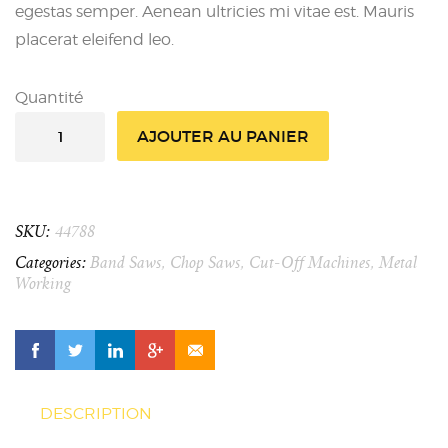
egestas semper. Aenean ultricies mi vitae est. Mauris
placerat eleifend leo.
Quantité
AJOUTER AU PANIER
SKU:
44788
Categories:
Band Saws
,
Chop Saws
,
Cut-Off Machines
,
Metal
Working
DESCRIPTION